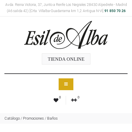
Avda. Reina Victoria, 37, Junto a Renfe Los Negrales 28430 Alpedrete - Madrid
(A6 salida 42) [Crta. Villalba-Guadarrama km 1,2 Antigua N-VI]
91 850 70 26
TIENDA ONLINE
0
0
Catálogo
/
Promociones
/
Baños