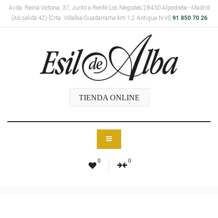
Avda. Reina Victoria, 37, Junto a Renfe Los Negrales 28430 Alpedrete - Madrid
(A6 salida 42) [Crta. Villalba-Guadarrama km 1,2 Antigua N-VI]
91 850 70 26
TIENDA ONLINE
0
0