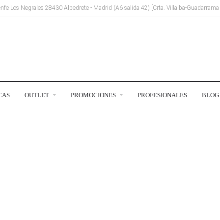
Renfe Los Negrales 28430 Alpedrete - Madrid (A6 salida 42) [Crta. Villalba-Guadarram
CAS
OUTLET
PROMOCIONES
PROFESIONALES
BLOG