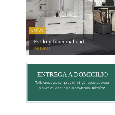
BAÑOS
Estilo y funcionalidad
Ver baños
ENTREGA A DOMICILIO
Te llevamos tus compras sin ningún coste adicional
si vives en Madrid o sus provincias limítrofes*.