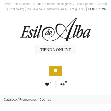
Avda. Reina Victoria, 37, Junto a Renfe Los Negrales 28430 Alpedrete - Madrid
(A6 salida 42) [Crta. Villalba-Guadarrama km 1,2 Antigua N-VI]
91 850 70 26
TIENDA ONLINE
0
0
Catálogo
/
Promociones
/
Cocinas