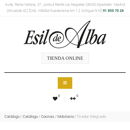
Avda. Reina Victoria, 37, Junto a Renfe Los Negrales 28430 Alpedrete - Madrid
(A6 salida 42) [Crta. Villalba-Guadarrama km 1,2 Antigua N-VI]
91 850 70 26
TIENDA ONLINE
0
0
Catálogo
/
Catálogo
/
Cocinas
/
Mobiliario
/
Tirador Integrado