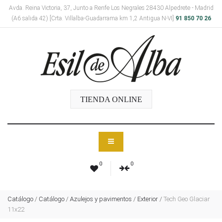
Avda. Reina Victoria, 37, Junto a Renfe Los Negrales 28430 Alpedrete - Madrid
(A6 salida 42) [Crta. Villalba-Guadarrama km 1,2 Antigua N-VI]
91 850 70 26
TIENDA ONLINE
0
0
Catálogo
/
Catálogo
/
Azulejos y pavimentos
/
Exterior
/
Tech Geo Glaciar
11x22