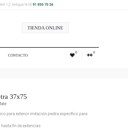
a km 1,2 Antigua N-VI]
91 850 70 26
TIENDA ONLINE
0
0
CONTACTO
etra 37x75
ate
o para exterior imitación piedra específico para
hasta fin de exitencias.