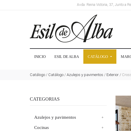
Avda. Reina Victoria, 37, Junto a 
INICIO
ESIL DE ALBA
CATÁLOGO
MAR
Catálogo
/
Catálogo
/
Azulejos y pavimentos
/
Exterior
/
Cross
CATEGORIAS
Azulejos y pavimentos
Cocinas