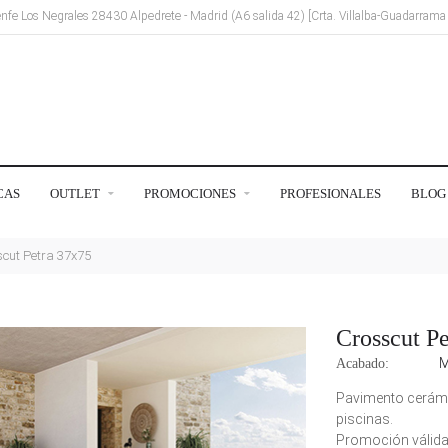
Renfe Los Negrales 28430 Alpedrete - Madrid (A6 salida 42) [Crta. Villalba-Guadarram
CAS
OUTLET
PROMOCIONES
PROFESIONALES
BLOG
cut Petra 37x75
Crosscut P
M
Acabado:
Pavimento cerámic
piscinas.
Promoción válida 