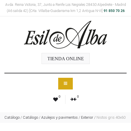
Avda. Reina Victoria, 37, Junto a Renfe Los Negrales 28430 Alpedrete - Madrid
(A6 salida 42) [Crta. Villalba-Guadarrama km 1,2 Antigua N-VI]
91 850 70 26
TIENDA ONLINE
0
0
Catálogo
/
Catálogo
/
Azulejos y pavimentos
/
Exterior
/
Nistos gris 40x60