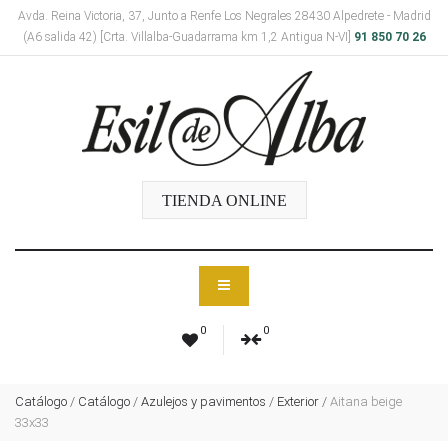
Avda. Reina Victoria, 37, Junto a Renfe Los Negrales 28430 Alpedrete - Madrid
(A6 salida 42) [Crta. Villalba-Guadarrama km 1,2 Antigua N-VI]
91 850 70 26
TIENDA ONLINE
0
0
Catálogo
/
Catálogo
/
Azulejos y pavimentos
/
Exterior
/
Aitana beige
33x33