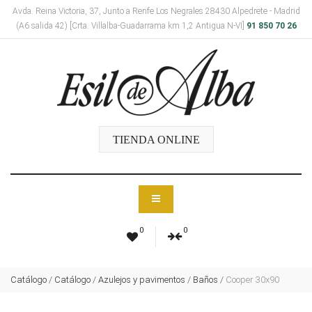
Avda. Reina Victoria, 37, Junto a Renfe Los Negrales 28430 Alpedrete - Madrid
(A6 salida 42) [Crta. Villalba-Guadarrama km 1,2 Antigua N-VI]
91 850 70 26
TIENDA ONLINE
0
0
Catálogo
/
Catálogo
/
Azulejos y pavimentos
/
Baños
/
Cooper 30x90