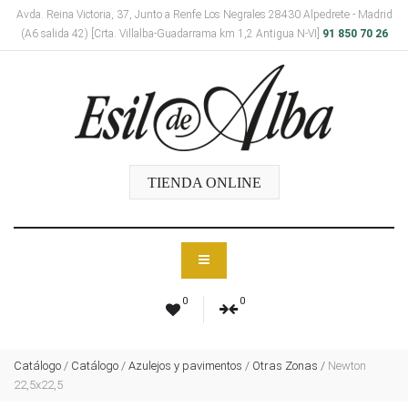
Avda. Reina Victoria, 37, Junto a Renfe Los Negrales 28430 Alpedrete - Madrid
(A6 salida 42) [Crta. Villalba-Guadarrama km 1,2 Antigua N-VI]
91 850 70 26
TIENDA ONLINE
0
0
Catálogo
/
Catálogo
/
Azulejos y pavimentos
/
Otras Zonas
/
Newton
22,5x22,5