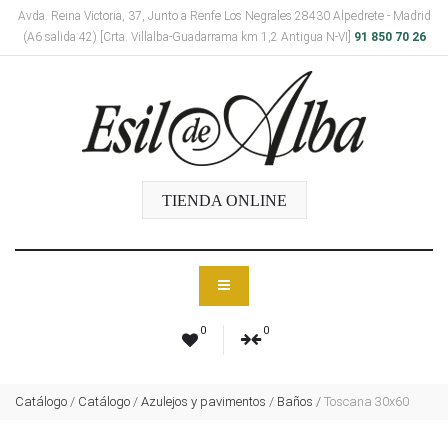
Avda. Reina Victoria, 37, Junto a Renfe Los Negrales 28430 Alpedrete - Madrid
(A6 salida 42) [Crta. Villalba-Guadarrama km 1,2 Antigua N-VI]
91 850 70 26
TIENDA ONLINE
0
0
Catálogo
/
Catálogo
/
Azulejos y pavimentos
/
Baños
/
Toscana 30x60