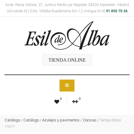
Avda. Reina Victoria, 37, Junto a Renfe Los Negrales 28430 Alpedrete - Madrid
(A6 salida 42) [Crta. Villalba-Guadarrama km 1,2 Antigua N-VI]
91 850 70 26
TIENDA ONLINE
0
0
Catálogo
/
Catálogo
/
Azulejos y pavimentos
/
Cocinas
/
Tempo Moss
11x11