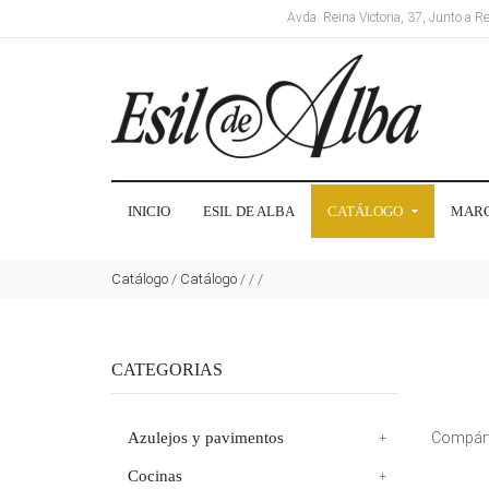
Avda. Reina Victoria, 37, Junto a 
INICIO
ESIL DE ALBA
CATÁLOGO
MAR
Catálogo
/
Catálogo
/
/
/
CATEGORIAS
Azulejos y pavimentos
Compárt
Cocinas