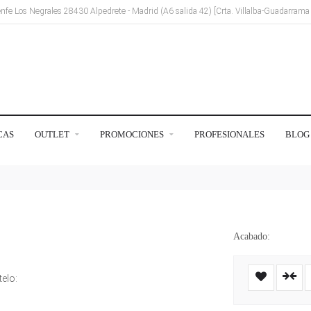
Renfe Los Negrales 28430 Alpedrete - Madrid (A6 salida 42) [Crta. Villalba-Guadarram
CAS
OUTLET
PROMOCIONES
PROFESIONALES
BLOG
Acabado:
elo: