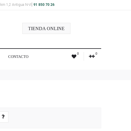
a km 1,2 Antigua N-VI]
91 850 70 26
TIENDA ONLINE
0
0
CONTACTO