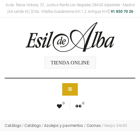
Avda. Reina Victoria, 37, Junto a Renfe Los Negrales 28430 Alpedrete - Madrid
(A6 salida 42) [Crta. Villalba-Guadarrama km 1,2 Antigua N-VI]
91 850 70 26
TIENDA ONLINE
0
0
Catálogo
/
Catálogo
/
Azulejos y pavimentos
/
Cocinas
/
Keops 34x50