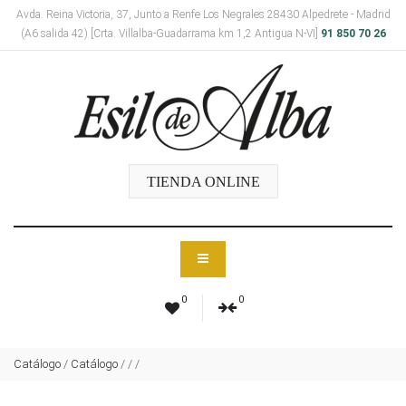
Avda. Reina Victoria, 37, Junto a Renfe Los Negrales 28430 Alpedrete - Madrid
(A6 salida 42) [Crta. Villalba-Guadarrama km 1,2 Antigua N-VI]
91 850 70 26
TIENDA ONLINE
0
0
Catálogo
/
Catálogo
/
/
/