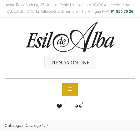
Avda. Reina Victoria, 37, Junto a Renfe Los Negrales 28430 Alpedrete - Madrid
(A6 salida 42) [Crta. Villalba-Guadarrama km 1,2 Antigua N-VI]
91 850 70 26
TIENDA ONLINE
0
0
Catálogo
/
Catálogo
/
/
/