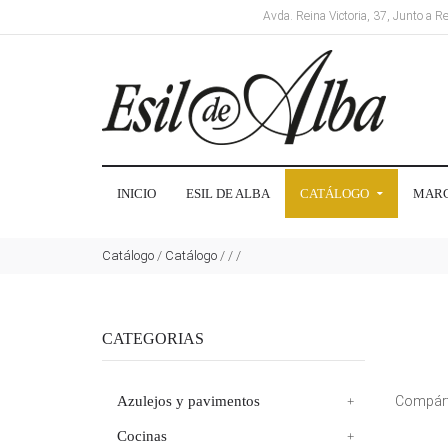
Avda. Reina Victoria, 37, Junto a 
INICIO
ESIL DE ALBA
CATÁLOGO
MAR
Catálogo
/
Catálogo
/
/
/
CATEGORIAS
Azulejos y pavimentos
Compárt
Cocinas