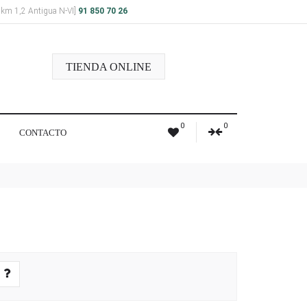
a km 1,2 Antigua N-VI]
91 850 70 26
TIENDA ONLINE
0
0
CONTACTO