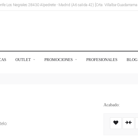
Renfe Los Negrales 28430 Alpedrete - Madrid (A6 salida 42) [Crta. Villalba-Guadarram
CAS
OUTLET
PROMOCIONES
PROFESIONALES
BLOG
Acabado:
elo: