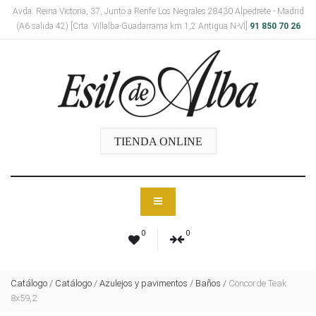
Avda. Reina Victoria, 37, Junto a Renfe Los Negrales 28430 Alpedrete - Madrid
(A6 salida 42) [Crta. Villalba-Guadarrama km 1,2 Antigua N-VI]
91 850 70 26
TIENDA ONLINE
0
0
Catálogo
/
Catálogo
/
Azulejos y pavimentos
/
Baños
/
Concorde Teak
8x59,2