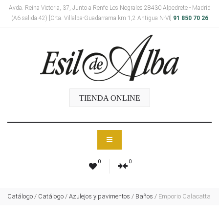
Avda. Reina Victoria, 37, Junto a Renfe Los Negrales 28430 Alpedrete - Madrid
(A6 salida 42) [Crta. Villalba-Guadarrama km 1,2 Antigua N-VI]
91 850 70 26
TIENDA ONLINE
0
0
Catálogo
/
Catálogo
/
Azulejos y pavimentos
/
Baños
/
Emporio Calacatta