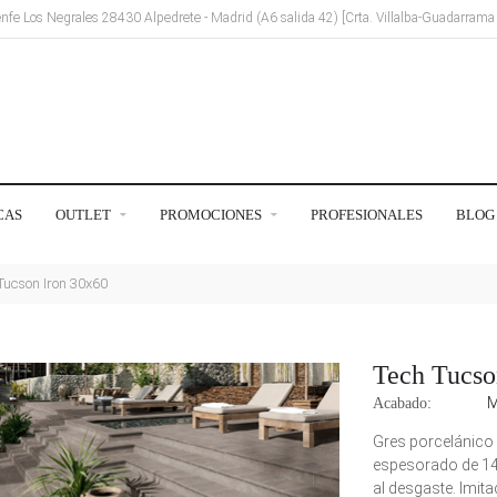
Renfe Los Negrales 28430 Alpedrete - Madrid (A6 salida 42) [Crta. Villalba-Guadarram
CAS
OUTLET
PROMOCIONES
PROFESIONALES
BLOG
Tucson Iron 30x60
Tech Tucso
M
Acabado:
Gres porcelánico e
espesorado de 14 
al desgaste. Imit