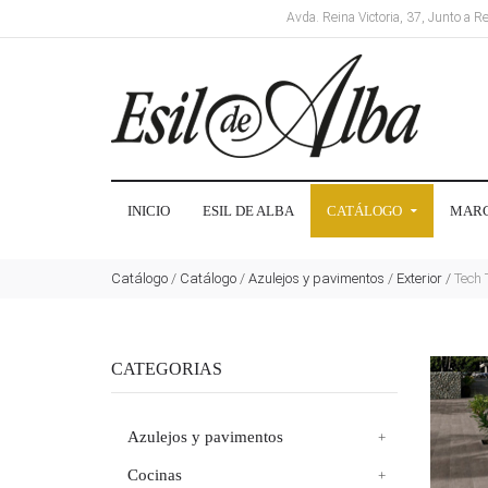
Avda. Reina Victoria, 37, Junto a 
INICIO
ESIL DE ALBA
CATÁLOGO
MAR
Catálogo
/
Catálogo
/
Azulejos y pavimentos
/
Exterior
/
Tech 
CATEGORIAS
Azulejos y pavimentos
Cocinas