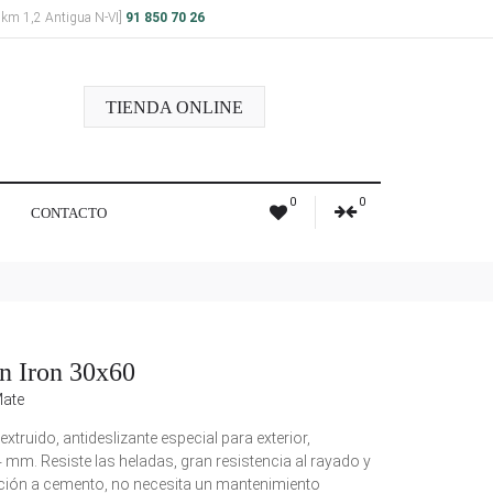
a km 1,2 Antigua N-VI]
91 850 70 26
TIENDA ONLINE
0
0
CONTACTO
n Iron 30x60
ate
xtruido, antideslizante especial para exterior,
mm. Resiste las heladas, gran resistencia al rayado y
ación a cemento, no necesita un mantenimiento