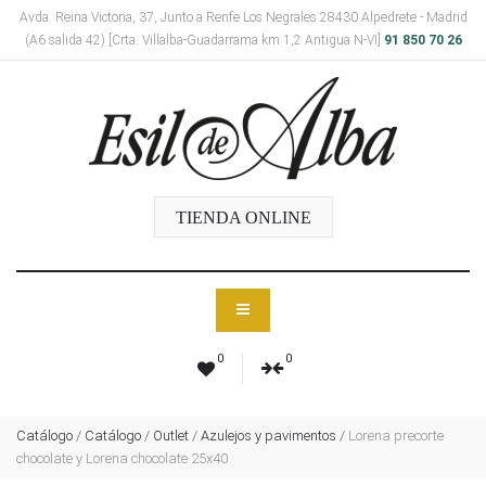
Avda. Reina Victoria, 37, Junto a Renfe Los Negrales 28430 Alpedrete - Madrid
(A6 salida 42) [Crta. Villalba-Guadarrama km 1,2 Antigua N-VI]
91 850 70 26
TIENDA ONLINE
0
0
Catálogo
/
Catálogo
/
Outlet
/
Azulejos y pavimentos
/
Lorena precorte
chocolate y Lorena chocolate 25x40