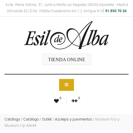
Avda. Reina Victoria, 37, Junto a Renfe Los Negrales 28430 Alpedrete - Madrid
(A6 salida 42) [Crta. Villalba-Guadarrama km 1,2 Antigua N-VI]
91 850 70 26
TIENDA ONLINE
0
0
Catálogo
/
Catálogo
/
Outlet
/
Azulejos y pavimentos
/
Museum h/p y
Museum r/p 44x44