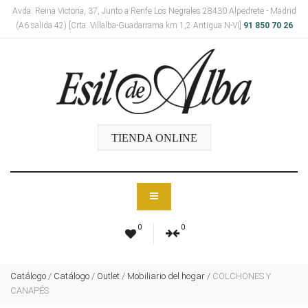
Avda. Reina Victoria, 37, Junto a Renfe Los Negrales 28430 Alpedrete - Madrid
(A6 salida 42) [Crta. Villalba-Guadarrama km 1,2 Antigua N-VI]
91 850 70 26
TIENDA ONLINE
0
0
Catálogo
/
Catálogo
/
Outlet
/
Mobiliario del hogar
/
COLCHONES Y
CANAPÉS