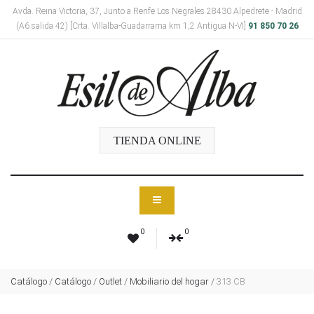
Avda. Reina Victoria, 37, Junto a Renfe Los Negrales 28430 Alpedrete - Madrid
(A6 salida 42) [Crta. Villalba-Guadarrama km 1,2 Antigua N-VI]
91 850 70 26
TIENDA ONLINE
0
0
Catálogo
/
Catálogo
/
Outlet
/
Mobiliario del hogar
/
313 CB