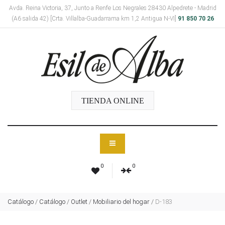
Avda. Reina Victoria, 37, Junto a Renfe Los Negrales 28430 Alpedrete - Madrid
(A6 salida 42) [Crta. Villalba-Guadarrama km 1,2 Antigua N-VI]
91 850 70 26
TIENDA ONLINE
0
0
Catálogo
/
Catálogo
/
Outlet
/
Mobiliario del hogar
/
D-183