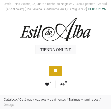
Avda. Reina Victoria, 37, Junto a Renfe Los Negrales 28430 Alpedrete - Madrid
(A6 salida 42) [Crta. Villalba-Guadarrama km 1,2 Antigua N-VI]
91 850 70 26
TIENDA ONLINE
0
0
Catálogo
/
Catálogo
/
Azulejos y pavimentos
/
Tarimas y laminados
/
Omega