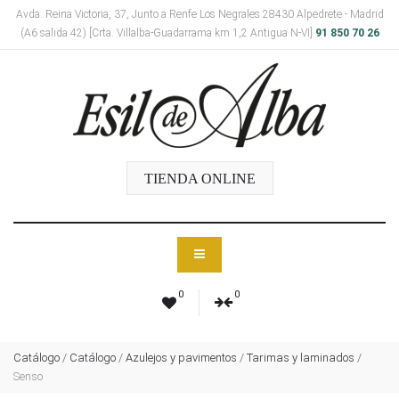
Avda. Reina Victoria, 37, Junto a Renfe Los Negrales 28430 Alpedrete - Madrid
(A6 salida 42) [Crta. Villalba-Guadarrama km 1,2 Antigua N-VI]
91 850 70 26
TIENDA ONLINE
0
0
Catálogo
/
Catálogo
/
Azulejos y pavimentos
/
Tarimas y laminados
/
Senso