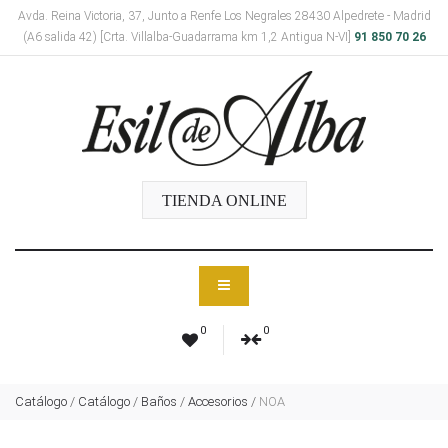
Avda. Reina Victoria, 37, Junto a Renfe Los Negrales 28430 Alpedrete - Madrid
(A6 salida 42) [Crta. Villalba-Guadarrama km 1,2 Antigua N-VI]
91 850 70 26
TIENDA ONLINE
0
0
Catálogo
/
Catálogo
/
Baños
/
Accesorios
/
NOA