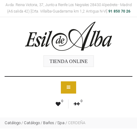
Avda. Reina Victoria, 37, Junto a Renfe Los Negrales 28430 Alpedrete - Madrid
(A6 salida 42) [Crta. Villalba-Guadarrama km 1,2 Antigua N-VI]
91 850 70 26
TIENDA ONLINE
0
0
Catálogo
/
Catálogo
/
Baños
/
Spa
/
CERDEÑA