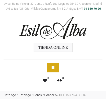
Avda. Reina Victoria, 37, Junto a Renfe Los Negrales 28430 Alpedrete - Madrid
(A6 salida 42) [Crta. Villalba-Guadarrama km 1,2 Antigua N-VI]
91 850 70 26
TIENDA ONLINE
0
0
Catálogo
/
Catálogo
/
Baños
/
Sanitario
/
BIDÉ INSPIRA SQUARE