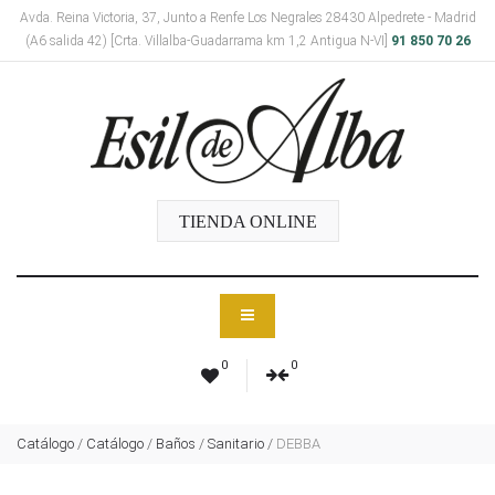
Avda. Reina Victoria, 37, Junto a Renfe Los Negrales 28430 Alpedrete - Madrid
(A6 salida 42) [Crta. Villalba-Guadarrama km 1,2 Antigua N-VI]
91 850 70 26
TIENDA ONLINE
0
0
Catálogo
/
Catálogo
/
Baños
/
Sanitario
/
DEBBA