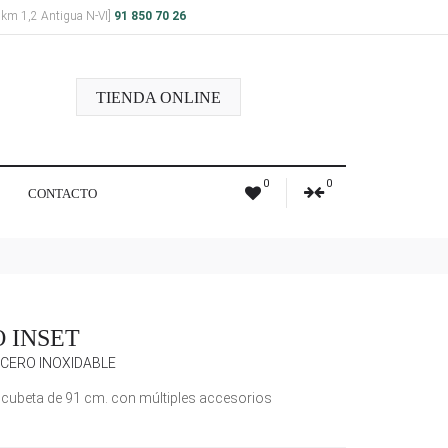
a km 1,2 Antigua N-VI]
91 850 70 26
TIENDA ONLINE
0
0
CONTACTO
 INSET
CERO INOXIDABLE
 cubeta de 91 cm. con múltiples accesorios