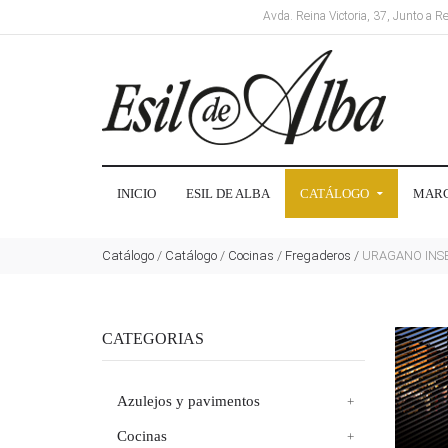
Avda. Reina Victoria, 37, Junto a 
INICIO
ESIL DE ALBA
CATÁLOGO
MAR
Catálogo
/
Catálogo
/
Cocinas
/
Fregaderos
/
URAGANO INS
CATEGORIAS
Azulejos y pavimentos
Cocinas