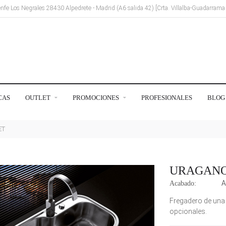
Renfe Los Negrales 28430 Alpedrete - Madrid (A6 salida 42) [Crta. Villalba-Guadarram
CAS
OUTLET
PROMOCIONES
PROFESIONALES
BLOG
ET
URAGANO
A
Acabado:
Fregadero de una
opcionales.