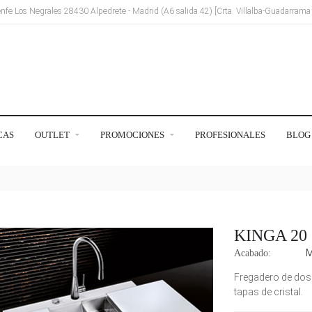
Renfe Los Negrales 28430 Alpedrete - Madrid (A6 salida 42) [Crta. Villalba-Guadarram
CAS
OUTLET
PROMOCIONES
PROFESIONALES
BLOG
KINGA 20
M
Acabado:
Fregadero de dos 
tapas de cristal.