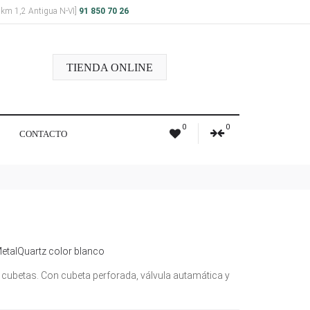
a km 1,2 Antigua N-VI]
91 850 70 26
TIENDA ONLINE
0
0
CONTACTO
etalQuartz color blanco
cubetas. Con cubeta perforada, válvula autamática y