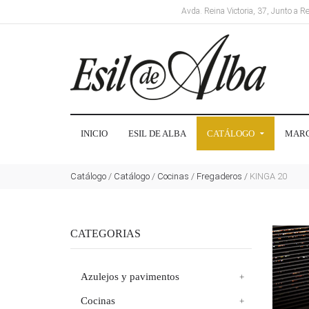
Avda. Reina Victoria, 37, Junto a 
INICIO
ESIL DE ALBA
CATÁLOGO
MAR
Catálogo
/
Catálogo
/
Cocinas
/
Fregaderos
/
KINGA 20
CATEGORIAS
Azulejos y pavimentos
Cocinas