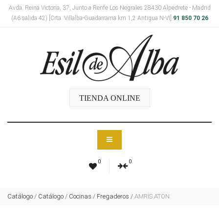
Avda. Reina Victoria, 37, Junto a Renfe Los Negrales 28430 Alpedrete - Madrid
(A6 salida 42) [Crta. Villalba-Guadarrama km 1,2 Antigua N-VI]
91 850 70 26
TIENDA ONLINE
0
0
Catálogo
/
Catálogo
/
Cocinas
/
Fregaderos
/
AMRIS ATON