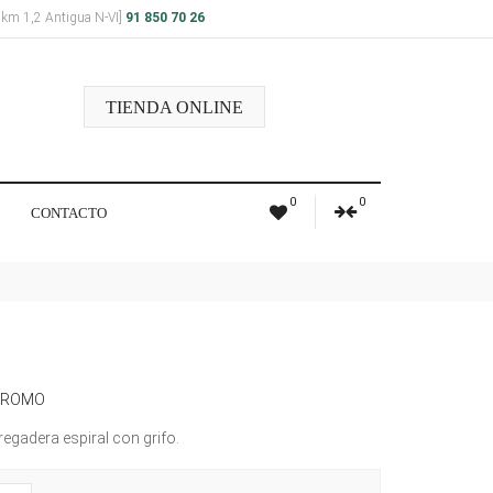
a km 1,2 Antigua N-VI]
91 850 70 26
TIENDA ONLINE
0
0
CONTACTO
CROMO
gadera espiral con grifo.