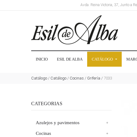
Avda. Reina Victoria, 37, Junto a 
INICIO
ESIL DE ALBA
CATÁLOGO
MAR
Catálogo
/
Catálogo
/
Cocinas
/
Grifería
/
7033
CATEGORIAS
Azulejos y pavimentos
Cocinas