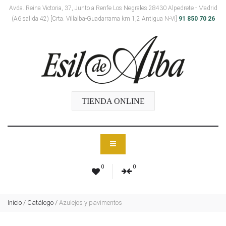
Avda. Reina Victoria, 37, Junto a Renfe Los Negrales 28430 Alpedrete - Madrid
(A6 salida 42) [Crta. Villalba-Guadarrama km 1,2 Antigua N-VI]
91 850 70 26
TIENDA ONLINE
0
0
Inicio
/
Catálogo
/
Azulejos y pavimentos