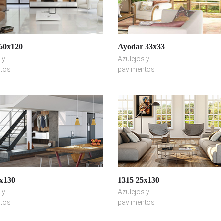
60x120
Ayodar 33x33
 y
Azulejos y
tos
pavimentos
x130
1315 25x130
 y
Azulejos y
tos
pavimentos