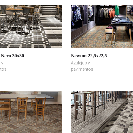
 Nero 30x30
Newton 22,5x22,5
 y
Azulejos y
tos
pavimentos