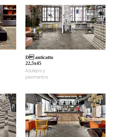
D anticatto
22,5x45
Azulejos y
pavimentos