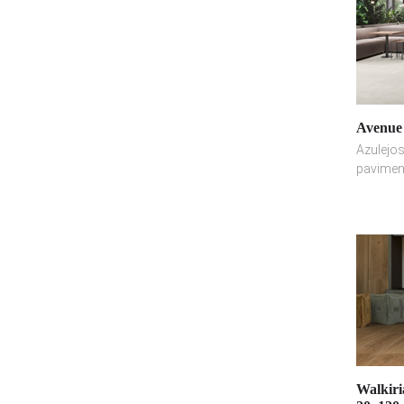
Avenue 
Azulejos
pavimen
Walkir