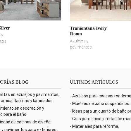
Silver
Tramontana Ivory
Room
 y
Azulejos y
tos
pavimentos
ORÍAS BLOG
ÚLTIMOS ARTÍCULOS
istas en azulejos y pavimentos,
-
Azulejos para cocinas modern
rámica, tarimas y laminados
-
Muebles de baño suspendidos
miento en decoración y
-
Ideas para un cuarto de baño 
io para el baño
-
Gres porcelánico imitación ma
iedad de cocinas de diseño
-
Materiales para reforma.
 y pavimentos para exteriores.