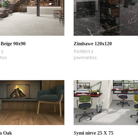
Beige 90x90
Zimbawe 120x120
 y
Azulejos y
tos
pavimentos
ia Oak
Symi nieve 25 X 75