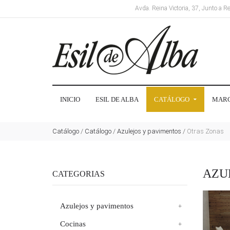
Avda. Reina Victoria, 37, Junto a 
INICIO
ESIL DE ALBA
CATÁLOGO
MAR
Catálogo
/
Catálogo
/
Azulejos y pavimentos
/
Otras Zonas
AZU
CATEGORIAS
Azulejos y pavimentos
Cocinas