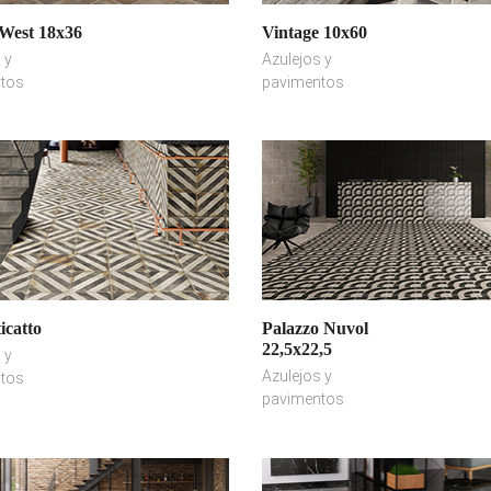
West 18x36
Vintage 10x60
 y
Azulejos y
tos
pavimentos
catto
Palazzo Nuvol
22,5x22,5
 y
Azulejos y
tos
pavimentos