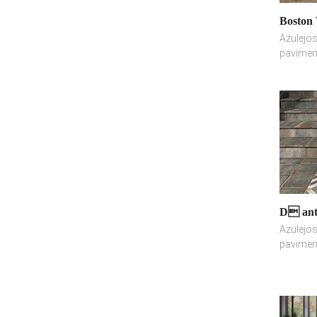
Boston 
Azulejos
pavimen
D anti
Azulejos
pavimen