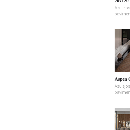
20x120
Azulejos
pavimen
Aspen 
Azulejos
pavimen