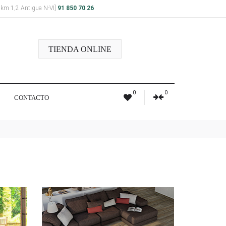
a km 1,2 Antigua N-VI]
91 850 70 26
TIENDA ONLINE
0
0
CONTACTO