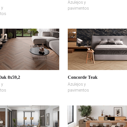
Azulejos y
 y
pavimentos
tos
Oak 8x59,2
Concorde Teak
 y
Azulejos y
tos
pavimentos