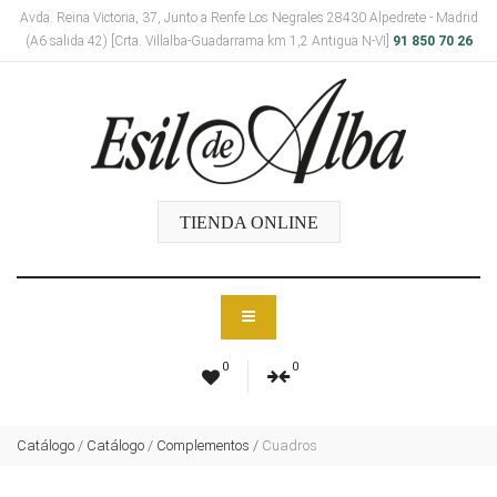
Avda. Reina Victoria, 37, Junto a Renfe Los Negrales 28430 Alpedrete - Madrid
(A6 salida 42) [Crta. Villalba-Guadarrama km 1,2 Antigua N-VI]
91 850 70 26
TIENDA ONLINE
0
0
Catálogo
/
Catálogo
/
Complementos
/
Cuadros