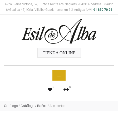
Avda. Reina Victoria, 37, Junto a Renfe Los Negrales 28430 Alpedrete - Madrid
(A6 salida 42) [Crta. Villalba-Guadarrama km 1,2 Antigua N-VI]
91 850 70 26
TIENDA ONLINE
0
0
Catálogo
/
Catálogo
/
Baños
/
Accesorios