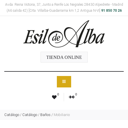
Avda. Reina Victoria, 37, Junto a Renfe Los Negrales 28430 Alpedrete - Madrid
(A6 salida 42) [Crta. Villalba-Guadarrama km 1,2 Antigua N-VI]
91 850 70 26
TIENDA ONLINE
0
0
Catálogo
/
Catálogo
/
Baños
/
Mobiliario