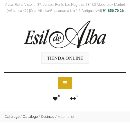
Avda. Reina Victoria, 37, Junto a Renfe Los Negrales 28430 Alpedrete - Madrid
(A6 salida 42) [Crta. Villalba-Guadarrama km 1,2 Antigua N-VI]
91 850 70 26
TIENDA ONLINE
0
0
Catálogo
/
Catálogo
/
Cocinas
/
Mobiliario