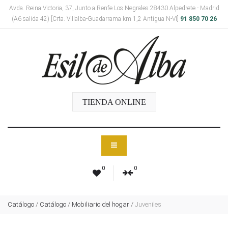
Avda. Reina Victoria, 37, Junto a Renfe Los Negrales 28430 Alpedrete - Madrid
(A6 salida 42) [Crta. Villalba-Guadarrama km 1,2 Antigua N-VI]
91 850 70 26
TIENDA ONLINE
0
0
Catálogo
/
Catálogo
/
Mobiliario del hogar
/
Juveniles