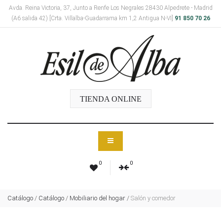
Avda. Reina Victoria, 37, Junto a Renfe Los Negrales 28430 Alpedrete - Madrid
(A6 salida 42) [Crta. Villalba-Guadarrama km 1,2 Antigua N-VI]
91 850 70 26
TIENDA ONLINE
0
0
Catálogo
/
Catálogo
/
Mobiliario del hogar
/
Salón y comedor