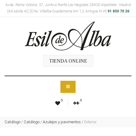
Avda. Reina Victoria, 37, Junto a Renfe Los Negrales 28430 Alpedrete - Madrid
(A6 salida 42) [Crta. Villalba-Guadarrama km 1,2 Antigua N-VI]
91 850 70 26
TIENDA ONLINE
0
0
Catálogo
/
Catálogo
/
Azulejos y pavimentos
/
Exterior